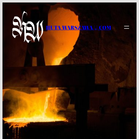
Przejdź
do
treści
HUTA WARSZAWA |.| COM