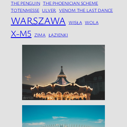
THE PENGUIN
THE PHOENICIAN SCHEME
TOTENMESSE
ULVER
VENOM THE LAST DANCE
WARSZAWA
WISŁA
WOLA
X-M5
ZIMA
ŁAZIENKI