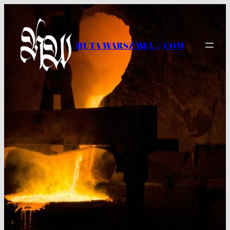
Przejdź
do
treści
HUTA WARSZAWA |.| COM