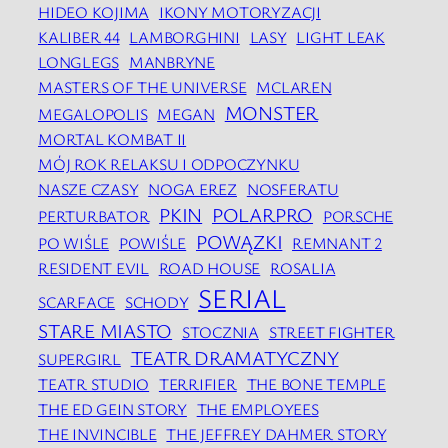
HIDEO KOJIMA
IKONY MOTORYZACJI
KALIBER 44
LAMBORGHINI
LASY
LIGHT LEAK
LONGLEGS
MANBRYNE
MASTERS OF THE UNIVERSE
MCLAREN
MONSTER
MEGALOPOLIS
MEGAN
MORTAL KOMBAT II
MÓJ ROK RELAKSU I ODPOCZYNKU
NASZE CZASY
NOGA EREZ
NOSFERATU
PKIN
POLARPRO
PERTURBATOR
PORSCHE
POWĄZKI
PO WIŚLE
POWIŚLE
REMNANT 2
RESIDENT EVIL
ROAD HOUSE
ROSALIA
SERIAL
SCARFACE
SCHODY
STARE MIASTO
STOCZNIA
STREET FIGHTER
TEATR DRAMATYCZNY
SUPERGIRL
TEATR STUDIO
TERRIFIER
THE BONE TEMPLE
THE ED GEIN STORY
THE EMPLOYEES
THE INVINCIBLE
THE JEFFREY DAHMER STORY