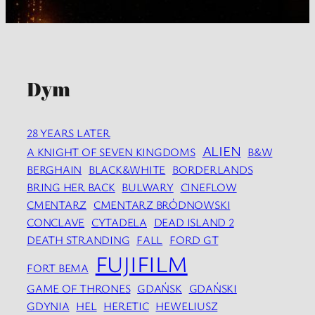
Dym
28 YEARS LATER
ALIEN
A KNIGHT OF SEVEN KINGDOMS
B&W
BERGHAIN
BLACK&WHITE
BORDERLANDS
BRING HER BACK
BULWARY
CINEFLOW
CMENTARZ
CMENTARZ BRÓDNOWSKI
CONCLAVE
CYTADELA
DEAD ISLAND 2
DEATH STRANDING
FALL
FORD GT
FUJIFILM
FORT BEMA
GAME OF THRONES
GDAŃSK
GDAŃSKI
GDYNIA
HEL
HERETIC
HEWELIUSZ