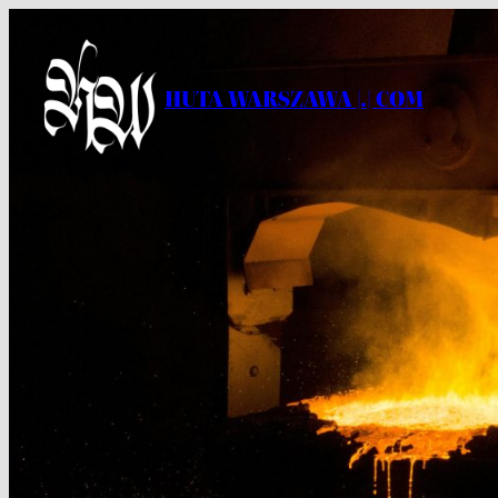
Przejdź
do
treści
HUTA WARSZAWA |.| COM