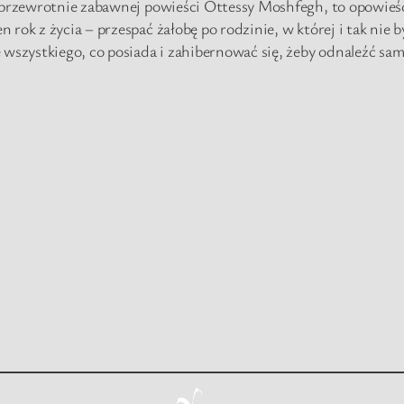
, przewrotnie zabawnej powieści Ottessy Moshfegh, to opowieść
rok z życia – przespać żałobę po rodzinie, w której i tak nie b
wszystkiego, co posiada i zahibernować się, żeby odnaleźć samą