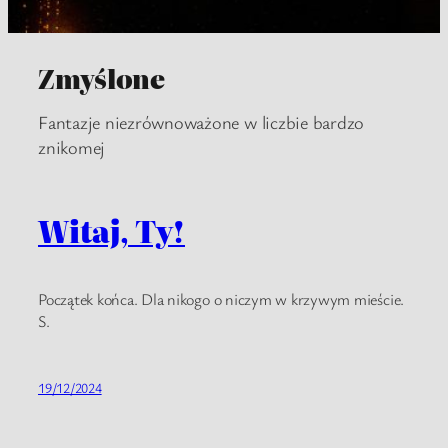
Zmyślone
Fantazje niezrównoważone w liczbie bardzo
znikomej
Witaj, Ty!
Początek końca. Dla nikogo o niczym w krzywym mieście.
S.
19/12/2024