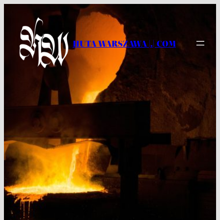
Przejdź
do
treści
HUTA WARSZAWA |.| COM