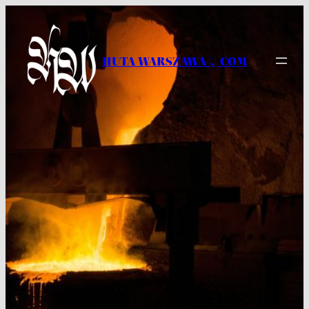
Przejdź
do
treści
HUTA WARSZAWA |.| COM