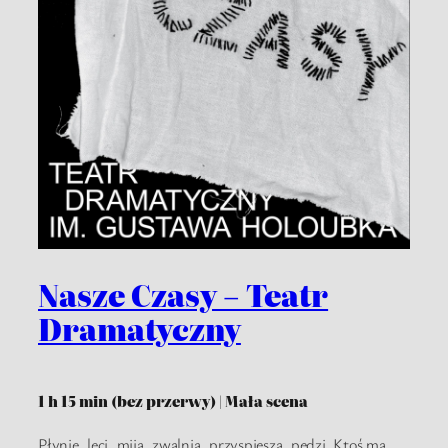
Nasze Czasy – Teatr
Dramatyczny
1 h 15 min (bez przerwy) | Mała scena
Płynie, leci, mija, zwalnia, przyspiesza, pędzi. Ktoś ma