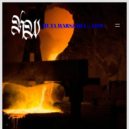
Przejdź
do
treści
HUTA WARSZAWA |.| COM