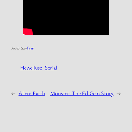
Autor
S.
w
Film
Heweliusz
Serial
←
Alien: Earth
Monster: The Ed Gein Story
→