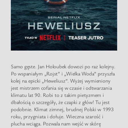
Samo gęste. Jan Holoubek dowozi po raz kolejny.
Po wspaniałym „Rojst” i „Wielka Woda” przyszła
kolej na epicki „Heweliusz”. Wyżej wymieniony
jest mistrzem cofania się w czasie i odtwarzania
klimatu lat 90. Robi to z takim pietyzmem i
dbałością o szczegóły, że czapki z głów! Tu jest
podobnie. Klimat zimnej, brudnej Polski w 1993
roku, przygniata i dołuje. Wieczna szarość i
plucha wciąga. Pozwala nam wejść w skórę