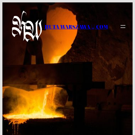
Przejdź
do
treści
HUTA WARSZAWA |.| COM