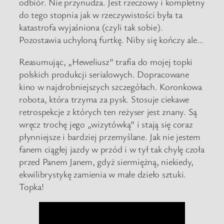
odbiór. Nie przynudza. Jest rzeczowy i kompletny
do tego stopnia jak w rzeczywistości była ta
katastrofa wyjaśniona (czyli tak sobie).
Pozostawia uchyloną furtkę. Niby się kończy ale…
Reasumując, „Heweliusz” trafia do mojej topki
polskich produkcji serialowych. Dopracowane
kino w najdrobniejszych szczegółach. Koronkowa
robota, która trzyma za pysk. Stosuje ciekawe
retrospekcje z których ten reżyser jest znany. Są
wręcz trochę jego „wizytówką” i stają się coraz
płynniejsze i bardziej przemyślane. Jak nie jestem
fanem ciągłej jazdy w przód i w tył tak chylę czoła
przed Panem Janem, gdyż siermiężną, niekiedy,
ekwilibrystykę zamienia w małe dzieło sztuki.
Topka!