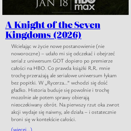
A Knight of the Seven
Kingdoms (2026)
Wcielając w życie nowe postanowienie (nie
noworoczne) – udało mi się odczekać i obejrzeć
serial z uniwersum GOT dopiero po premierze
całości na HBO. Co prawda książki R.R. mnie
trochę przerażają ale serialowe uniwersum łykam
bez popitki. W „Rycerza…” wchodzi się dość
gładko. Historia buduje się powolnie i trochę
mozolnie ale potem sprawy obierają
nieoczekiwany obrót. Na pierwszy rzut oka zwrot
akcji wydaje się naiwny, ale działa – i ostatecznie
broni się w kontekście całości.
(więcej…)