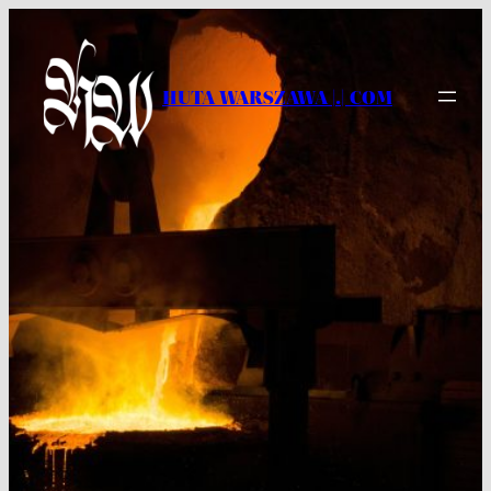
Przejdź
do
treści
HUTA WARSZAWA |.| COM