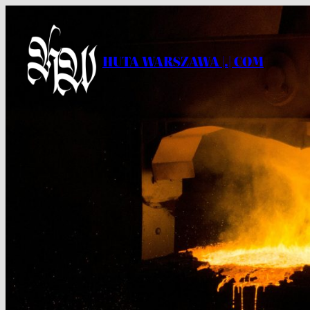
Przejdź
do
treści
HUTA WARSZAWA |.| COM