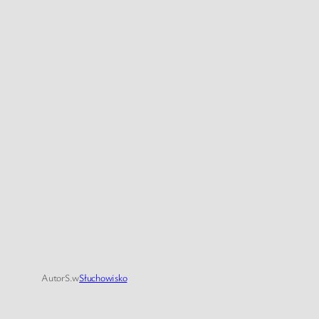
Autor
S.
w
Słuchowisko