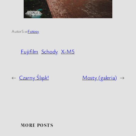
Autor
S.
w
Fotosy
Fujifilm
Schody
X-M5
←
Czarny Śląsk!
Mosty (galeria)
→
MORE POSTS