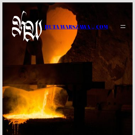
Przejdź
do
treści
HUTA WARSZAWA |.| COM