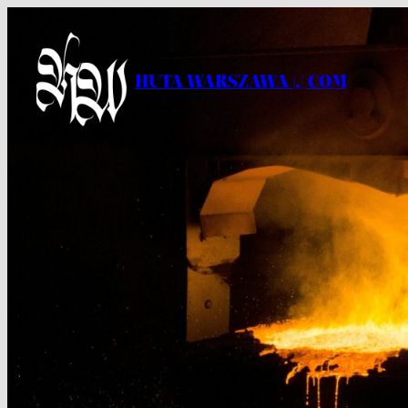
Przejdź
do
treści
HUTA WARSZAWA |.| COM