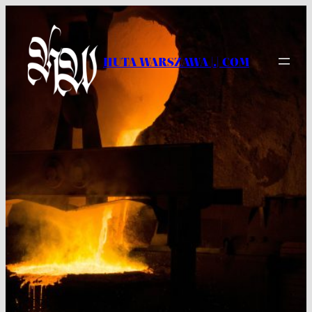
Przejdź
do
treści
HUTA WARSZAWA |.| COM