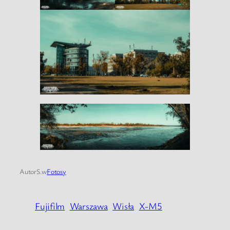
Autor
S.
w
Fotosy
Fujifilm
Warszawa
Wisła
X-M5