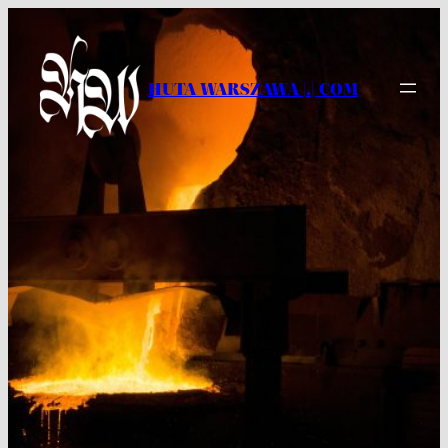
Przejdź
do
treści
HUTA WARSZAWA |.| COM