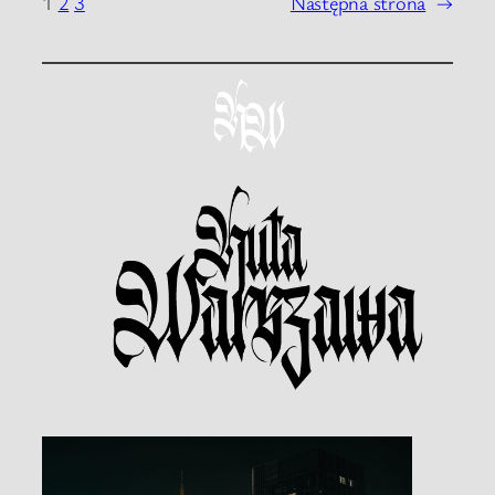
1
2
3
Następna strona
→