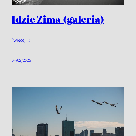
Idzie Zima (galeria)
(więcej…)
04/02/2026