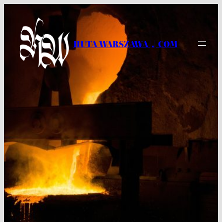
Przejdź
do
treści
HUTA WARSZAWA |.| COM