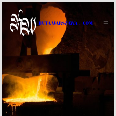
Przejdź
do
treści
HUTA WARSZAWA |.| COM