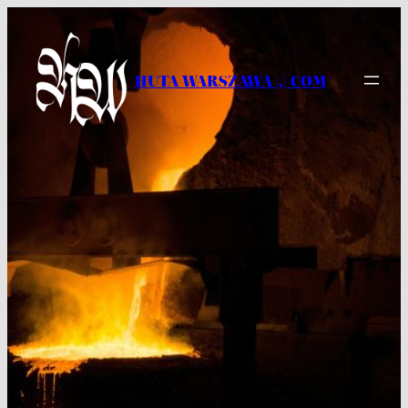
Przejdź
do
treści
HUTA WARSZAWA |.| COM