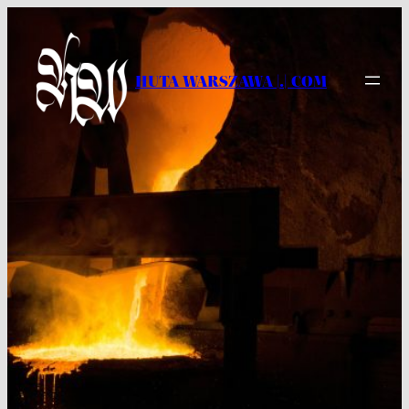
Przejdź
do
treści
HUTA WARSZAWA |.| COM