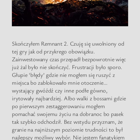
Skończyłem Remnant 2. Czuję się uwolniony od
tej gry jak od przykrego obowiązku.
Zainwestowany czas przepadł bezpowrotnie więc
już żal było nie skończyć. Frustracji było sporo.
Głupie 'błędy’ gdzie nie mogłem się ruszyć z
miejsca bo zablokowało mnie otoczenie…
wystający gwóźdź czy inne podłe gówno,
irytowały najbardziej. Albo walki z bossami gdzie
po pierwszym zestaggerowaniu mogłem
pomachać swojemu życiu na dobranoc bo pasek
tak szybko odchodził. Bez wstydu przyznam, że
granie na najniższym poziomie trudności to był
najlepszy możliwy wybór. Nie jestem fanatykiem