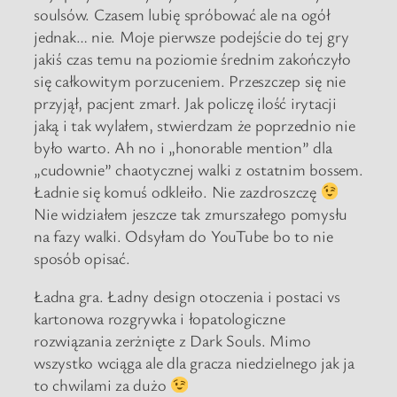
soulsów. Czasem lubię spróbować ale na ogół
jednak… nie. Moje pierwsze podejście do tej gry
jakiś czas temu na poziomie średnim zakończyło
się całkowitym porzuceniem. Przeszczep się nie
przyjął, pacjent zmarł. Jak policzę ilość irytacji
jaką i tak wylałem, stwierdzam że poprzednio nie
było warto. Ah no i „honorable mention” dla
„cudownie” chaotycznej walki z ostatnim bossem.
Ładnie się komuś odkleiło. Nie zazdroszczę
Nie widziałem jeszcze tak zmurszałego pomysłu
na fazy walki. Odsyłam do YouTube bo to nie
sposób opisać.
Ładna gra. Ładny design otoczenia i postaci vs
kartonowa rozgrywka i łopatologiczne
rozwiązania zerżnięte z Dark Souls. Mimo
wszystko wciąga ale dla gracza niedzielnego jak ja
to chwilami za dużo