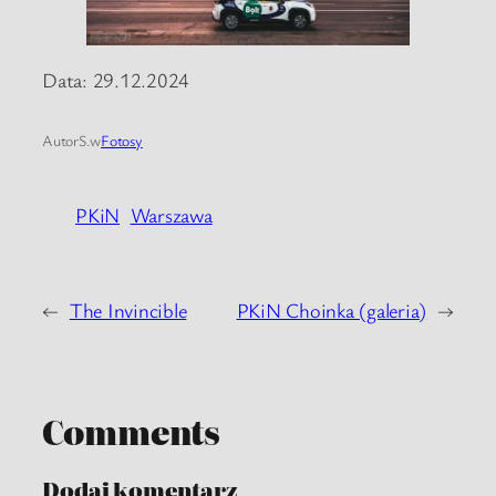
Data: 29.12.2024
Autor
S.
w
Fotosy
PKiN
Warszawa
←
The Invincible
PKiN Choinka (galeria)
→
Comments
Dodaj komentarz