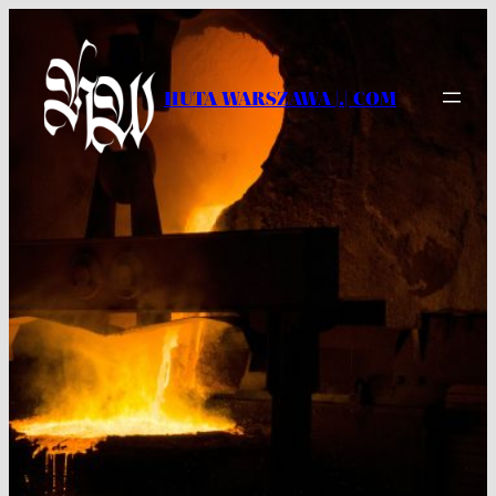
Przejdź
do
treści
HUTA WARSZAWA |.| COM