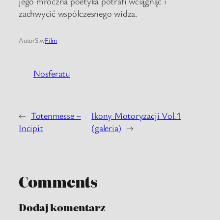
jego mroczna poetyka potrafi wciągnąć i
zachwycić współczesnego widza.
Autor
S.
w
Film
Nosferatu
←
Totenmesse –
Ikony Motoryzacji Vol.1
Incipit
(galeria)
→
Comments
Dodaj komentarz