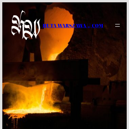
Przejdź
do
treści
HUTA WARSZAWA |.| COM