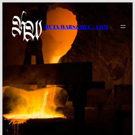
Przejdź
do
treści
HUTA WARSZAWA |.| COM