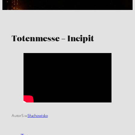
Totenmesse – Incipit
Autor
S.
w
Słuchowisko