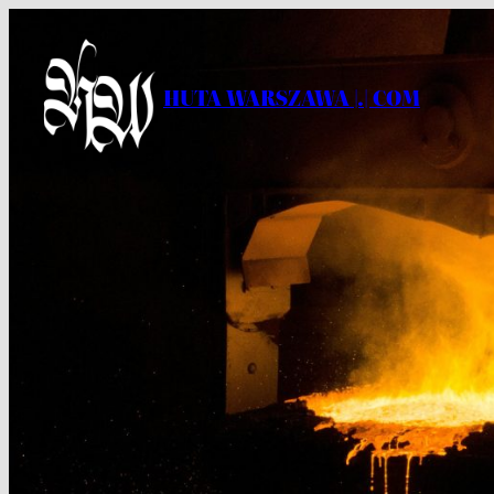
Przejdź
do
treści
HUTA WARSZAWA |.| COM