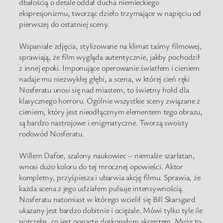
dbałością o detale oddał ducha niemieckiego
ekspresjonizmu, tworząc dzieło trzymające w napięciu od
pierwszej do ostatniej sceny.
Wspaniałe zdjęcia, stylizowane na klimat taśmy filmowej,
sprawiają, że film wygląda autentycznie, jakby pochodził
z innej epoki. Imponujące operowanie światłem i cieniem
nadaje mu niezwykłej głębi, a scena, w której cień ręki
Nosferatu unosi się nad miastem, to świetny hołd dla
klasycznego horroru. Ogólnie wszystkie sceny związane z
cieniem, który jest nieodłącznym elementem tego obrazu,
są bardzo nastrojowe i enigmatyczne. Tworzą swoisty
rodowód Nosferatu.
Willem Dafoe, szalony naukowiec – niemalże szarlatan,
wnosi dużo koloru do tej mrocznej opowieści. Aktor
kompletny, przyśpiesza i ubarwia akcję filmu. Sprawia, że
każda scena z jego udziałem pulsuje intensywnością.
Nosferatu natomiast w którego wcielił się Bill Skarsgard
ukazany jest bardzo dobitnie i ociężale. Mówi tylko tyle ile
potrzeba, co jest poparte doskonałym akcentem. Może to