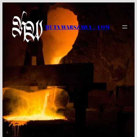
Przejdź
do
treści
HUTA WARSZAWA |.| COM