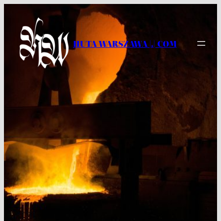
Przejdź
do
treści
HUTA WARSZAWA |.| COM