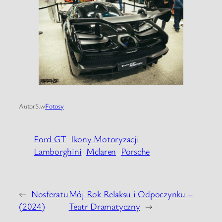
Autor
S.
w
Fotosy
Ford GT
Ikony Motoryzacji
Lamborghini
Mclaren
Porsche
←
Nosferatu
Mój Rok Relaksu i Odpoczynku –
(2024)
Teatr Dramatyczny
→