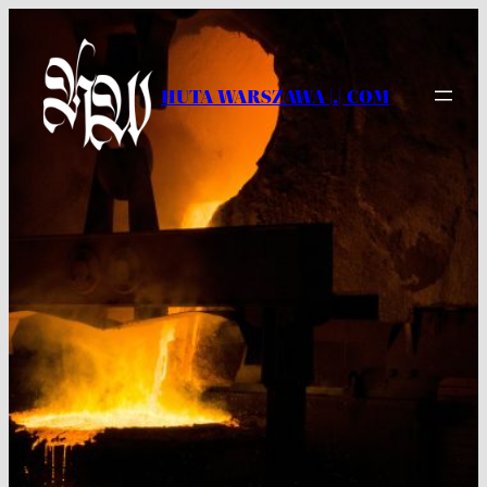
Przejdź
do
treści
HUTA WARSZAWA |.| COM