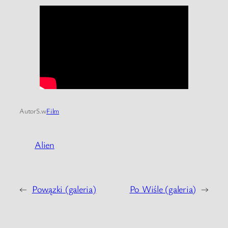
Autor
S.
w
Film
Alien
←
Powązki (galeria)
Po Wiśle (galeria)
→