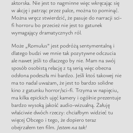
aktorska. Nie jest to nagminne więc wkręcając się
w akcję i patrząc przez palce, można to pominąć.
Można wręcz stwierdzić, że pasuje do narracji sci-
fi horroru bo przecież nie jest to gatunek
wymagający dramatycznych ról.
Może „Romulus” jest podróżą sentymentalną i
dlatego budzi we mnie tak pozytywne odczucia
ale nawet jeśli to dlaczego by nie. Mam na swój
sposób osobistą relację z tą serią więc obecna
odsłona podeszła mi bardzo. Jeśli ktoś takowej nie
ma to nadal uważam, że jest to bardzo solidne
kino z gatunku horror/sci-fi. Trzyma w napięciu,
ma kilka epickich ujęć kamery i ogólnie prezentuje
bardzo wysoką jakość audio-wizualną. Żałuję
właściwie dwóch rzeczy: chciałbym widzieć tu
więcej Obcego i tego, że dopiero teraz
obejrzałem ten film.
Jestem na tak!