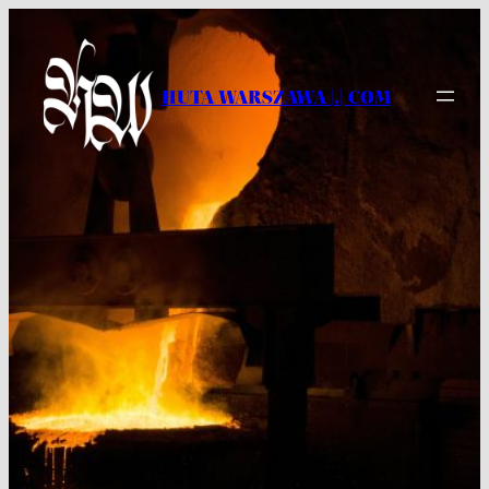
Przejdź
do
treści
HUTA WARSZAWA |.| COM