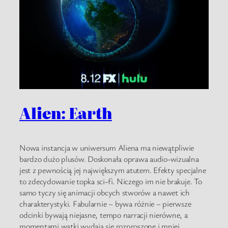
Alien: Earth
Nowa instancja w uniwersum Aliena ma niewątpliwie
bardzo dużo plusów. Doskonała oprawa audio-wizualna
jest z pewnością jej największym atutem. Efekty specjalne
to zdecydowanie topka sci-fi. Niczego im nie brakuje. To
samo tyczy się animacji obcych stworów a nawet ich
charakterystyki. Fabularnie – bywa różnie – pierwsze
odcinki bywają niejasne, tempo narracji nierówne, a
momentami wątki wydają się rozproszone i mniej