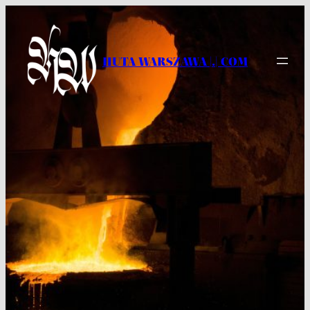
Przejdź
do
treści
HUTA WARSZAWA |.| COM