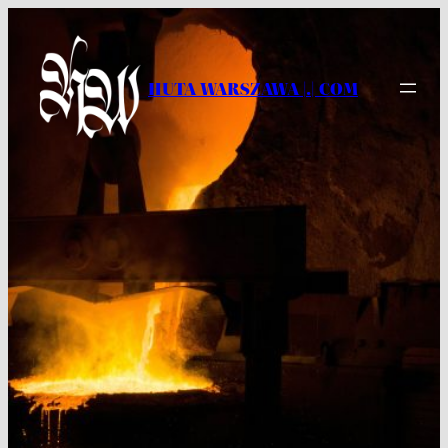
Przejdź
do
treści
HUTA WARSZAWA |.| COM