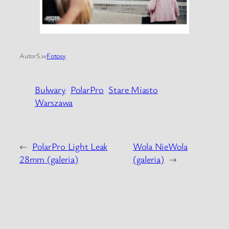
Autor
S.
w
Fotosy
Bulwary
PolarPro
Stare Miasto
Warszawa
←
PolarPro Light Leak
Wola NieWola
28mm (galeria)
(galeria)
→