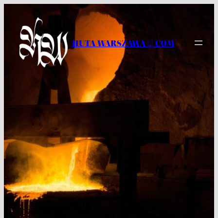
Przejdź
do
treści
HUTA WARSZAWA |.| COM