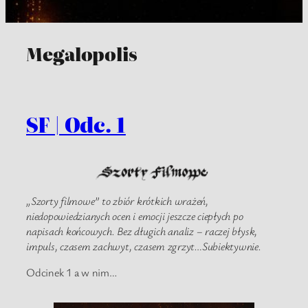
Megalopolis
SF | Odc. 1
„Szorty filmowe” to zbiór krótkich wrażeń,
niedopowiedzianych ocen i emocji jeszcze ciepłych po
napisach końcowych. Bez długich analiz – raczej błysk,
impuls, czasem zachwyt, czasem zgrzyt…Subiektywnie.
Odcinek 1 a w nim…