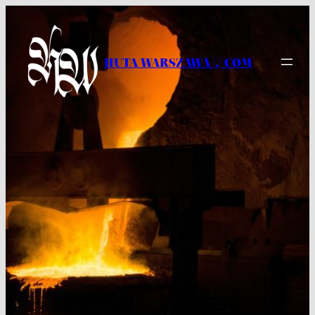
Przejdź
do
treści
HUTA WARSZAWA |.| COM