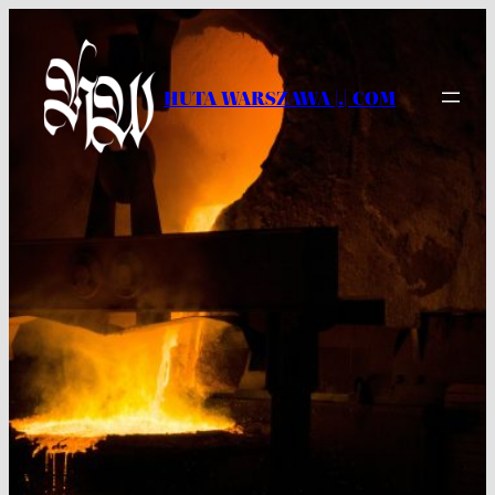
Przejdź
do
treści
HUTA WARSZAWA |.| COM