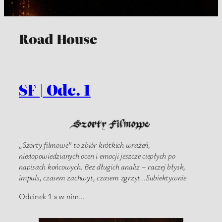
Road House
SF | Odc. 1
„Szorty filmowe” to zbiór krótkich wrażeń,
niedopowiedzianych ocen i emocji jeszcze ciepłych po
napisach końcowych. Bez długich analiz – raczej błysk,
impuls, czasem zachwyt, czasem zgrzyt…Subiektywnie.
Odcinek 1 a w nim…