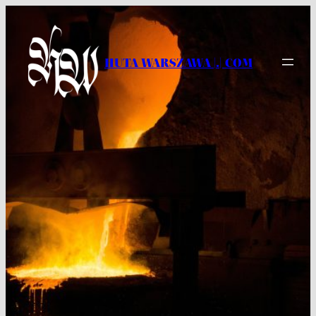
Przejdź
do
treści
HUTA WARSZAWA |.| COM