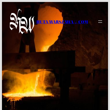
Przejdź
do
treści
HUTA WARSZAWA |.| COM