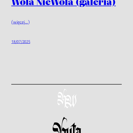
Wola NieWola (galeria)
(więcej…)
18/07/2025