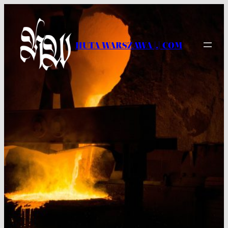
Przejdź
do
treści
HUTA WARSZAWA |.| COM