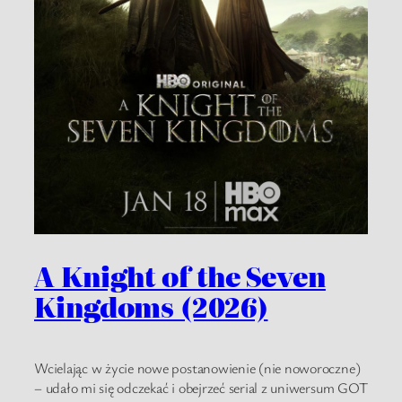
A Knight of the Seven
Kingdoms (2026)
Wcielając w życie nowe postanowienie (nie noworoczne)
– udało mi się odczekać i obejrzeć serial z uniwersum GOT