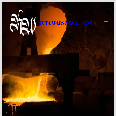
Przejdź
do
treści
HUTA WARSZAWA |.| COM