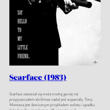
Scarface (1983)
Scarface zestarzał się może trochę gorzej niż
przypuszczałem ale klimat nadal jest wspaniały. Tony
Montana jest ikonicznym przykładem wzlotu i upadku.