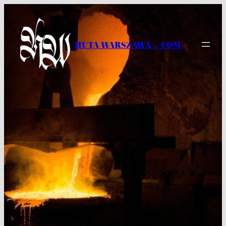
Przejdź
do
treści
HUTA WARSZAWA |.| COM