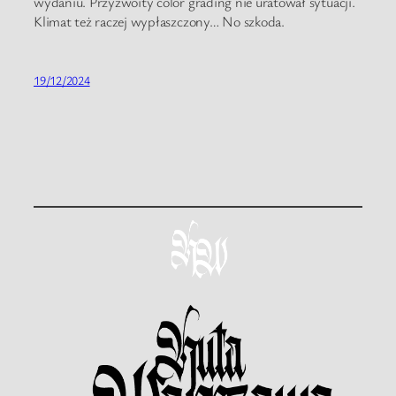
wydaniu. Przyzwoity color grading nie uratował sytuacji.
Klimat też raczej wypłaszczony… No szkoda.
19/12/2024