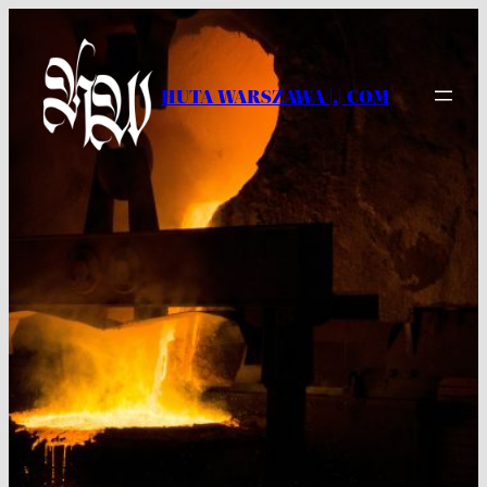
Przejdź
do
treści
HUTA WARSZAWA |.| COM