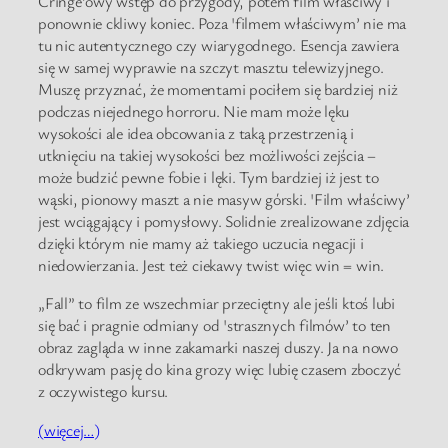
Cringe’owy wstęp do przygody, potem film właściwy i
ponownie ckliwy koniec. Poza 'filmem właściwym’ nie ma
tu nic autentycznego czy wiarygodnego. Esencja zawiera
się w samej wyprawie na szczyt masztu telewizyjnego.
Muszę przyznać, że momentami pociłem się bardziej niż
podczas niejednego horroru. Nie mam może lęku
wysokości ale idea obcowania z taką przestrzenią i
utknięciu na takiej wysokości bez możliwości zejścia –
może budzić pewne fobie i lęki. Tym bardziej iż jest to
wąski, pionowy maszt a nie masyw górski. 'Film właściwy’
jest wciągający i pomysłowy. Solidnie zrealizowane zdjęcia
dzięki którym nie mamy aż takiego uczucia negacji i
niedowierzania. Jest też ciekawy twist więc win = win.
„Fall” to film ze wszechmiar przeciętny ale jeśli ktoś lubi
się bać i pragnie odmiany od 'strasznych filmów’ to ten
obraz zagląda w inne zakamarki naszej duszy. Ja na nowo
odkrywam pasję do kina grozy więc lubię czasem zboczyć
z oczywistego kursu.
(więcej…)