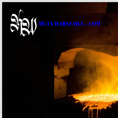
Przejdź
do
treści
HUTA WARSZAWA |.| COM