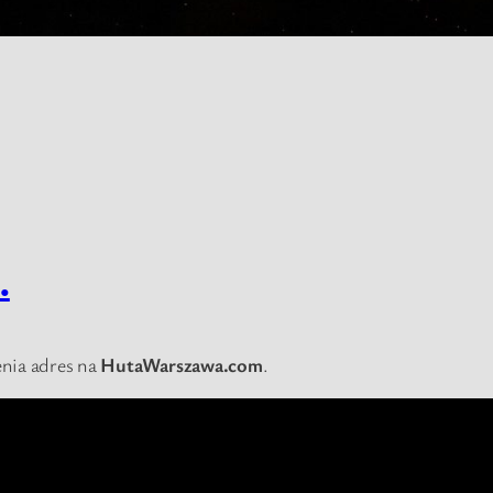
…
nia adres na
HutaWarszawa.com
.