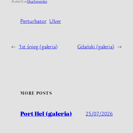
Autor
S.
w
Słuchowisko
Perturbator
Ulver
←
1st śnieg (galeria)
Gdański (galeria)
→
MORE POSTS
Port Hel (galeria)
25/07/2026