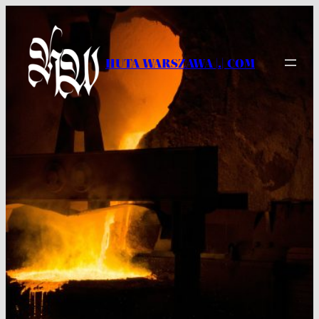
Przejdź
do
treści
HUTA WARSZAWA |.| COM