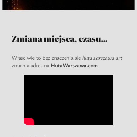
Zmiana miejsca, czasu…
Właściwie to bez znaczenia ale
hutawarszawa.art
zmienia adres na
HutaWarszawa.com
.