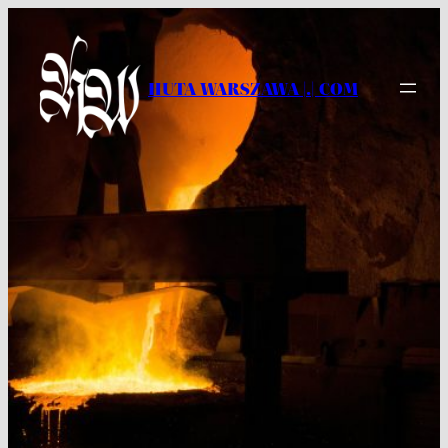
Przejdź
do
treści
HUTA WARSZAWA |.| COM