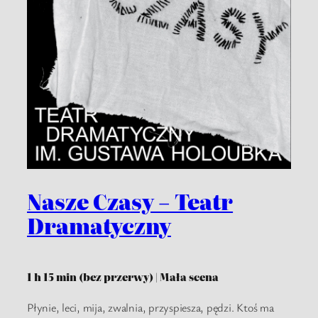
Nasze Czasy – Teatr
Dramatyczny
1 h 15 min (bez przerwy) | Mała scena
Płynie, leci, mija, zwalnia, przyspiesza, pędzi. Ktoś ma