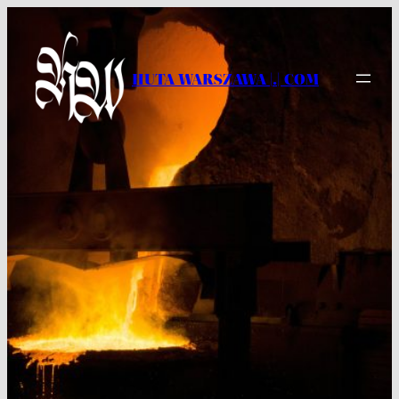
Przejdź
do
treści
HUTA WARSZAWA |.| COM