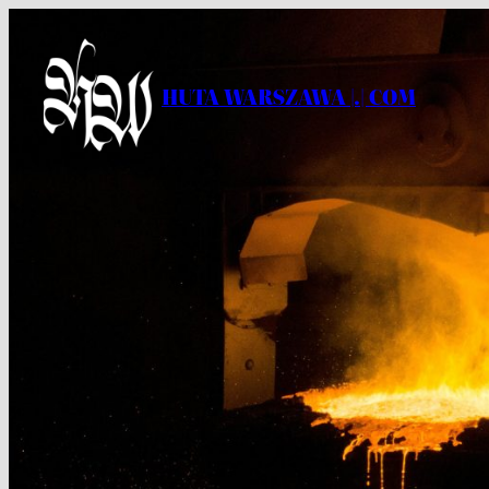
Przejdź
do
treści
HUTA WARSZAWA |.| COM