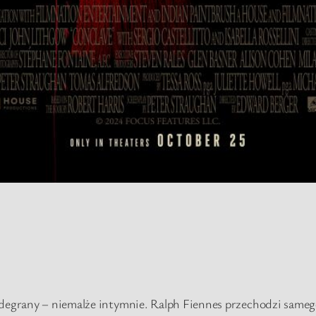
odegrany – niemalże intymnie. Ralph Fiennes przechodzi samego