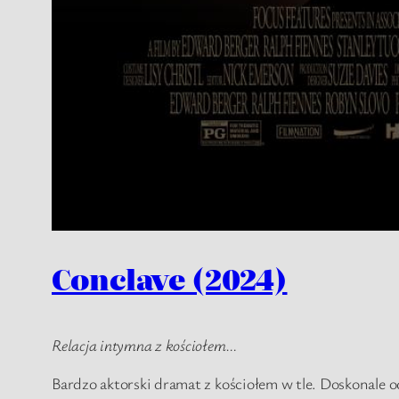
Conclave (2024)
Relacja intymna z kościołem…
Bardzo aktorski dramat z kościołem w tle. Doskonale 