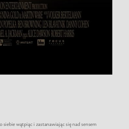
 siebie wątpiąc i zastanawiając się nad sensem