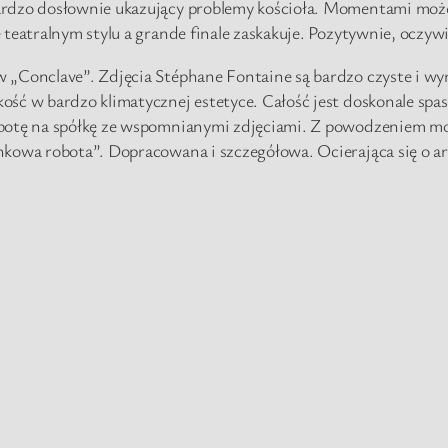
rdzo dosłownie ukazujący problemy kościoła. Momentami może 
teatralnym stylu a grande finale zaskakuje. Pozytywnie, oczywi
„Conclave”. Zdjęcia Stéphane Fontaine są bardzo czyste i wyra
ość w bardzo klimatycznej estetyce. Całość jest doskonale sp
botę na spółkę ze wspomnianymi zdjęciami. Z powodzeniem mogę
onkowa robota”. Dopracowana i szczegółowa. Ocierająca się o