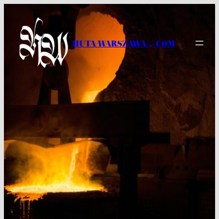
Przejdź
do
treści
HUTA WARSZAWA |.| COM