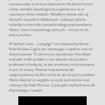
wymusza takie a nie inne zakończenie. Na koniec historii
mamy niemalże łopatologiczne wyjaśnienie o co w
rzeczonym filmie chodziło. Wolałbym jednak móc się
domyślić wszystkich składowych i zobaczyć jedynie
wisienkę na torcie ale z powodu takiego poprowadzenia
fabuły i nieco irracjonalnego pomysłu – nie jest to do
końca możliwe.
W każdym razie… „Longlegs” ma niesamowity klimat.
Rola Nicolasa Cage’a jest interesująca i zupełnie inna niż
dotychczasowe. To samo tyczy się stylizacji. Nie żebym
miał jakiś wielki problem z tym aktorem ale już skoro
producenci chwalą się, że jest zmieniony nie do poznania
to już coś znaczy. Powstał tutaj bardziej taki
nadprzyrodzony thriller niż horror ale nie jest to problem.
Warto obejrzeć ze względu na wyżej wymienione oraz
ciekawą rolę Maiki Monroe. Z początku trochę dziwna ale
dojrzewająca z czasem.